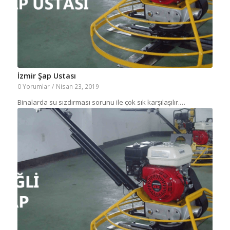
İzmir Şap Ustası
0 Yorumlar
/
Nisan 23, 2019
Binalarda su sızdırması sorunu ile çok sık karşılaşılır.…