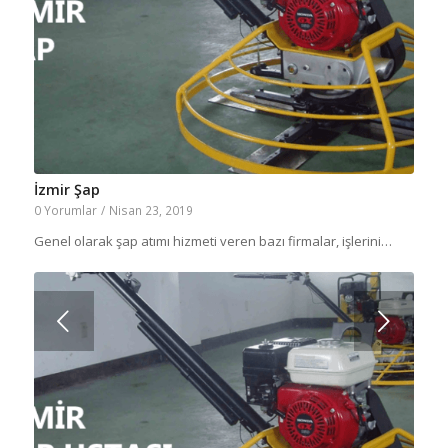
İzmir Şap
0 Yorumlar
/
Nisan 23, 2019
Genel olarak şap atımı hizmeti veren bazı firmalar, işlerini…
Sonraki