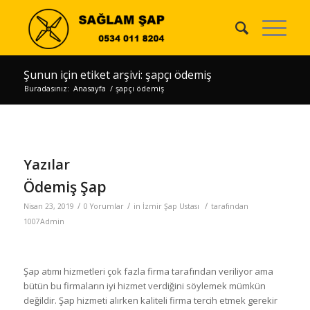
Şunun için etiket arşivi: şapçı ödemiş
Buradasınız:
Anasayfa
/
şapçı ödemiş
Yazılar
Ödemiş Şap
/
/
/
Nisan 23, 2019
0 Yorumlar
in
İzmir Şap Ustası
tarafından
1007Admin
Şap atımı hizmetleri çok fazla firma tarafından veriliyor ama
bütün bu firmaların iyi hizmet verdiğini söylemek mümkün
değildir. Şap hizmeti alırken kaliteli firma tercih etmek gerekir