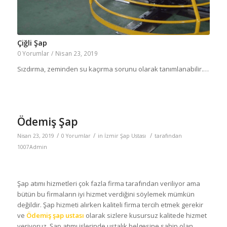
Çiğli Şap
0 Yorumlar
/
Nisan 23, 2019
Sızdırma, zeminden su kaçırma sorunu olarak tanımlanabilir.…
Ödemiş Şap
/
/
/
Nisan 23, 2019
0 Yorumlar
in
İzmir Şap Ustası
tarafından
1007Admin
Şap atımı hizmetleri çok fazla firma tarafından veriliyor ama
bütün bu firmaların iyi hizmet verdiğini söylemek mümkün
değildir. Şap hizmeti alırken kaliteli firma tercih etmek gerekir
ve
Ödemiş şap ustası
olarak sizlere kusursuz kalitede hizmet
veriyoruz. Şap atımı işlerinde ustalık belgesine sahip olan