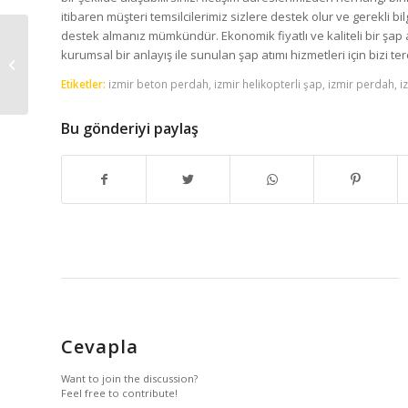
itibaren müşteri temsilcilerimiz sizlere destek olur ve gerekli bilg
destek almanız mümkündür. Ekonomik fiyatlı ve kaliteli bir şap at
kurumsal bir anlayış ile sunulan şap atımı hizmetleri için bizi terc
İzmir Şap Ustası
Etiketler:
izmir beton perdah
,
izmir helikopterli şap
,
izmir perdah
,
i
Bu gönderiyi paylaş
Cevapla
Want to join the discussion?
Feel free to contribute!