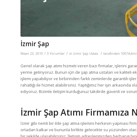
İzmir Şap
/
/
/
Nisan 23, 2019
0 Yorumlar
in
İzmir Şap Ustası
tarafından
1007Admi
Genel olarak şap atımı hizmeti veren bazı firmalar, işlerini garant
yerine getiriyoruz. Bunun için de şap atma ustaları ve kaliteli 
işlemi yapabiliyor ve birbirinden farklı zeminlerde garantili işler
rahatlığı ile hizmet alabilirsiniz. Yaptığımız her işin arkasınd
ediyoruz. Bizimle iletişim kurduğunuz takdirde güvenli ve soruns
İzmir Şap Atımı Firmamıza Na
İzmir gibi nemli bir ilde şap atma işlemini herkesin yapması firm
ortadan kalkar ve bununla birlikte gelecekte su yüzünden olaca
bir şekilde ulaşabilirsiniz. İletişim adreslerimizden herhangi 