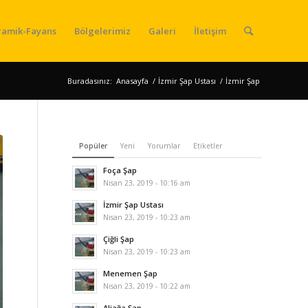
ramik-Fayans
Bölgelerimiz
Galeri
İletişim
Buradasınız:
Anasayfa
/
İzmir Şap Ustası
/
İzmir Şap
Popüler
Yeni
Yorumlar
Etiketler
Foça Şap
Nisan 23, 2019 - 10:16 am
İzmir Şap Ustası
Nisan 23, 2019 - 10:23 am
Çiğli Şap
Nisan 23, 2019 - 10:23 am
Menemen Şap
Nisan 23, 2019 - 10:22 am
Aliağa Şap