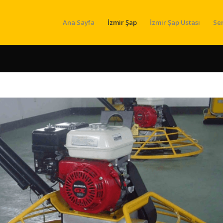
Ana Sayfa
İzmir Şap
İzmir Şap Ustası
Se