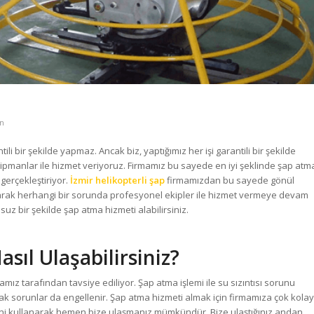
n
ili bir şekilde yapmaz. Ancak biz, yaptığımız her işi garantili bir şekilde
ekipmanlar ile hizmet veriyoruz. Firmamız bu sayede en iyi şeklinde şap atm
 gerçekleştiriyor.
İzmir helikopterli şap
firmamızdan bu sayede gönül
a olarak herhangi bir sorunda profesyonel ekipler ile hizmet vermeye devam
uz bir şekilde şap atma hizmeti alabilirsiniz.
sıl Ulaşabilirsiniz?
amız tarafından tavsiye ediliyor. Şap atma işlemi ile su sızıntısı sorunu
k sorunlar da engellenir. Şap atma hizmeti almak için firmamıza çok kolay
birini kullanarak hemen bize ulaşmanız mümkündür. Bize ulaştığınız andan