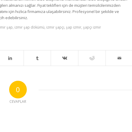
ileri almanızı sağlar. Fiyat teklifleri için de müşteri temsilcilerimizden
ımı için hızlıca firmamıza ulaşabilirsiniz. Profesyonel bir şekilde ve
ih edebilirsiniz.
zmir şap
,
izmir şap dökümü
,
izmir şapçı
,
şap izmir
,
şapçı izmir
0
CEVAPLAR