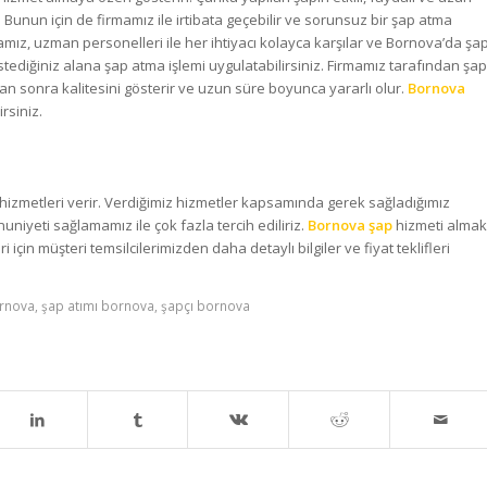
Bunun için de firmamız ile irtibata geçebilir ve sorunsuz bir şap atma
amız, uzman personelleri ile her ihtiyacı kolayca karşılar ve Bornova’da şa
stediğiniz alana şap atma işlemi uygulatabilirsiniz. Firmamız tarafından şap
tan sonra kalitesini gösterir ve uzun süre boyunca yararlı olur.
Bornova
rsiniz.
hizmetleri verir. Verdiğimiz hizmetler kapsamında gerek sağladığımız
niyeti sağlamamız ile çok fazla tercih ediliriz.
Bornova şap
hizmeti almak
ri için müşteri temsilcilerimizden daha detaylı bilgiler ve fiyat teklifleri
rnova
,
şap atımı bornova
,
şapçı bornova