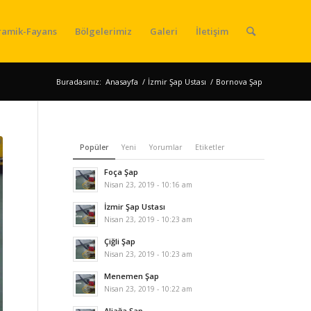
ramik-Fayans
Bölgelerimiz
Galeri
İletişim
Buradasınız:
Anasayfa
/
İzmir Şap Ustası
/
Bornova Şap
Popüler
Yeni
Yorumlar
Etiketler
Foça Şap
Nisan 23, 2019 - 10:16 am
İzmir Şap Ustası
Nisan 23, 2019 - 10:23 am
Çiğli Şap
Nisan 23, 2019 - 10:23 am
Menemen Şap
Nisan 23, 2019 - 10:22 am
Aliağa Şap