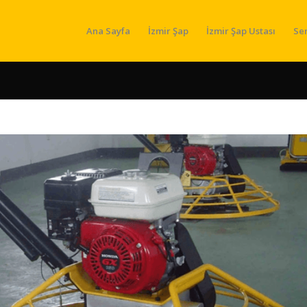
Ana Sayfa
İzmir Şap
İzmir Şap Ustası
Se