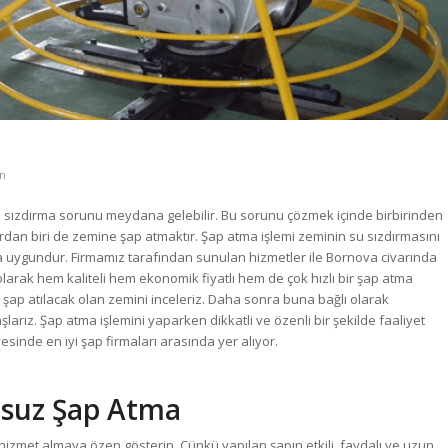
n
 sızdırma sorunu meydana gelebilir. Bu sorunu çözmek içinde birbirinden
ardan biri de zemine şap atmaktır. Şap atma işlemi zeminin su sızdırmasını
 uygundur. Firmamız tarafından sunulan hizmetler ile Bornova civarında
olarak hem kaliteli hem ekonomik fiyatlı hem de çok hızlı bir şap atma
ve şap atılacak olan zemini inceleriz. Daha sonra buna bağlı olarak
ız. Şap atma işlemini yaparken dikkatli ve özenli bir şekilde faaliyet
sinde en iyi şap firmaları arasında yer alıyor.
nsuz Şap Atma
 hizmet almaya özen gösterin. Çünkü yapılan şapın etkili, faydalı ve uzun