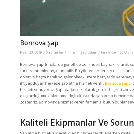
Bornova Şap
/
/
/
Nisan 23, 2019
0 Yorumlar
in
İzmir Şap Ustası
tarafından
1007Admi
Bornova Şap; Binalarda genellikle zeminden kaynaklı olarak su
farklı yöntemler uygulanabilir. Bu yöntemlerden en etkili olanl
önler ve başta nemli bölgeler olmak üzere her yerde yapılmaya
ihtiyaç duyan herkese şap atma hizmeti verilir.
Bornova şapçı
hizmeti sunuyoruz. Şap atarken ilk olarak gerekli bilgileri alır 
oluşturduğumuz planlama doğrultusunda şap atma işlemine başlar
gösteririz. Bornova’da hizmet veren firmamız, bütün bunlar saye
Kaliteli Ekipmanlar Ve Soru
Şap atma hizmeti alınacak olan bir firma tercih ederken kaliteli