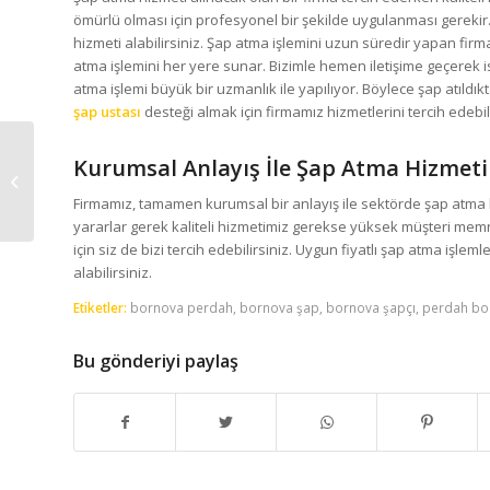
ömürlü olması için profesyonel bir şekilde uygulanması gerekir. 
hizmeti alabilirsiniz. Şap atma işlemini uzun süredir yapan firm
atma işlemini her yere sunar. Bizimle hemen iletişime geçerek i
atma işlemi büyük bir uzmanlık ile yapılıyor. Böylece şap atıldık
şap ustası
desteği almak için firmamız hizmetlerini tercih edebili
Kurumsal Anlayış İle Şap Atma Hizmeti
Dikili Şap
Firmamız, tamamen kurumsal bir anlayış ile sektörde şap atma 
yararlar gerek kaliteli hizmetimiz gerekse yüksek müşteri memnu
için siz de bizi tercih edebilirsiniz. Uygun fiyatlı şap atma işlemle
alabilirsiniz.
Etiketler:
bornova perdah
,
bornova şap
,
bornova şapçı
,
perdah bo
Bu gönderiyi paylaş