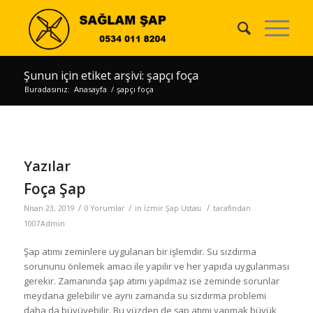
Şunun için etiket arşivi: şapçı foça
Buradasınız:
Anasayfa
/
şapçı foça
Yazılar
Foça Şap
/
/
/
Nisan 23, 2019
0 Yorumlar
in
İzmir Şap Ustası
tarafından
1007Admin
Şap atımı zeminlere uygulanan bir işlemdir. Su sızdırma
sorununu önlemek amacı ile yapılır ve her yapıda uygulanması
gerekir. Zamanında şap atımı yapılmaz ise zeminde sorunlar
meydana gelebilir ve aynı zamanda su sızdırma problemi
daha da büyüyebilir. Bu yüzden de şap atımı yapmak büyük