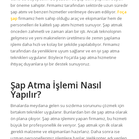
bir öneme sahiptir. Firmamız tarafından sektörde uzun süredir
şap atımı ve benzeri hizmetler verilmeye devam ediliyor.
Foça
şap
firmamız hem sahip olduğu araç ve ekipmanlar hem de
personelleri ile kaliteli şap atımı hizmeti sunuyor. Şap atmak
önceden zahmetli ve zaman alan bir işti. Ancak teknolojinin
gelişmesi ve yeni makinelerin üretilmesi ile zemin şaplama
işlemi daha hızlı ve kolay bir şekilde yapılabiliyor. Firmamız
tarafından da yeniliklere uyum sağlanır ve en iyi şap atma
teknikleri uygulanır. Böylece Foça’da şap atma hizmetine
ihtiyaç duyanlara iyi bir destek sunuyoruz.
Şap Atma İşlemi Nasıl
Yapılır?
Binalarda meydana gelen su sızdırma sorununu çözmek için
birtakım teknikler uygulanır. Bunlardan biri de şap atma olarak
ön plana çıkıyor. Şap atma işlemini yapan firmamız, bu hizmeti
büyük bir profesyonellik ile veriyor. Şap atmak için ilk olarak
gerekli malzeme ve ekipmanları hazırlarız. Daha sonra ise
uzman personellerimiz işlemlere başlar. Helikopter adı verilen