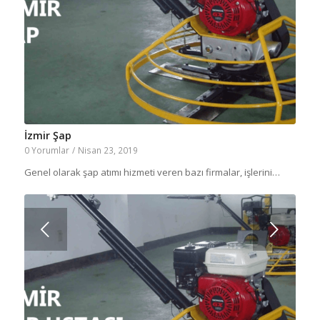
İzmir Şap
0 Yorumlar
/
Nisan 23, 2019
Genel olarak şap atımı hizmeti veren bazı firmalar, işlerini…
Sonraki