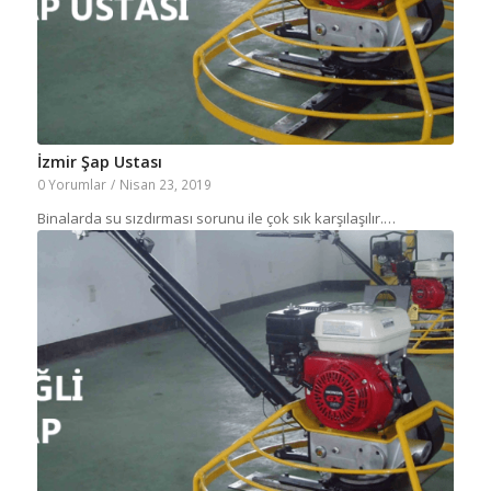
İzmir Şap Ustası
0 Yorumlar
/
Nisan 23, 2019
Binalarda su sızdırması sorunu ile çok sık karşılaşılır.…