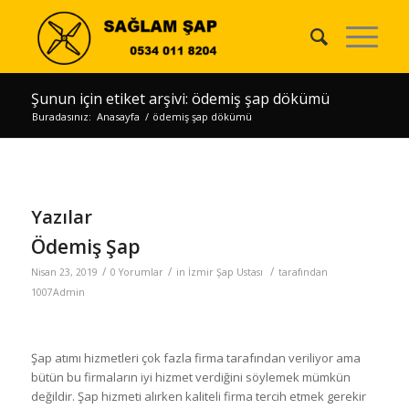
Şunun için etiket arşivi: ödemiş şap dökümü
Buradasınız:
Anasayfa
/
ödemiş şap dökümü
Yazılar
Ödemiş Şap
/
/
/
Nisan 23, 2019
0 Yorumlar
in
İzmir Şap Ustası
tarafından
1007Admin
Şap atımı hizmetleri çok fazla firma tarafından veriliyor ama
bütün bu firmaların iyi hizmet verdiğini söylemek mümkün
değildir. Şap hizmeti alırken kaliteli firma tercih etmek gerekir