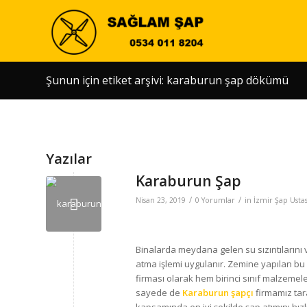
Şunun için etiket arşivi: karaburun şap dökümü
Yazılar
Karaburun Şap
/
/
Nisan 23, 2019
0 Yorumlar
in
İzmir Şap Ustas
Binalarda meydana gelen su sızıntılarını
atma işlemi uygulanır. Zemine yapılan bu iş
firması olarak hem birinci sınıf malzemele
sayede de
Karaburun şapçı
firmamız tar