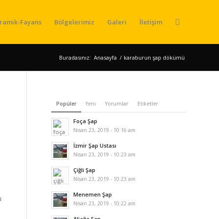
ramik-Fayans
Bölgelerimiz
Galeri
İletişim
Buradasınız:
Anasayfa
/
karaburun şap dökümü
Popüler
Yeni
Yorumlar
Etiketler
Foça Şap
Nisan 23, 2019 - 10:16 am
İzmir Şap Ustası
Nisan 23, 2019 - 10:23 am
Çiğli Şap
Nisan 23, 2019 - 10:23 am
Menemen Şap
u
Nisan 23, 2019 - 10:22 am
Aliağa Şap