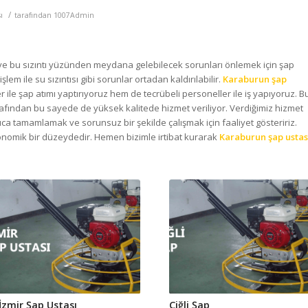
/
ı
tarafından
1007Admin
 ve bu sızıntı yüzünden meydana gelebilecek sorunları önlemek için şap
lem ile su sızıntısı gibi sorunlar ortadan kaldırılabilir.
Karaburun şap
r ile şap atımı yaptırıyoruz hem de tecrübeli personeller ile iş yapıyoruz. B
afından bu sayede de yüksek kalitede hizmet veriliyor. Verdiğimiz hizmet
ıca tamamlamak ve sorunsuz bir şekilde çalışmak için faaliyet gösteririz.
onomik bir düzeydedir. Hemen bizimle irtibat kurarak
Karaburun şap ustas
İzmir Şap Ustası
Çiğli Şap