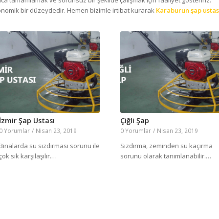
ıca tamamlamak ve sorunsuz bir şekilde çalışmak için faaliyet gösteririz.
onomik bir düzeydedir. Hemen bizimle irtibat kurarak
Karaburun şap ustas
İzmir Şap Ustası
Çiğli Şap
0 Yorumlar
/
Nisan 23, 2019
0 Yorumlar
/
Nisan 23, 2019
Binalarda su sızdırması sorunu ile
Sızdırma, zeminden su kaçırma
çok sık karşılaşılır.…
sorunu olarak tanımlanabilir.…