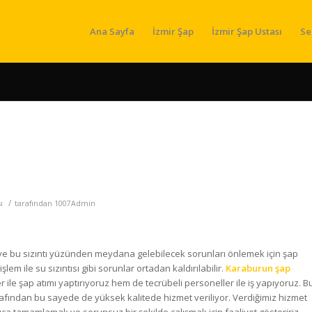
Ana Sayfa
İzmir Şap
İzmir Şap Ustası
Se
/
ı
tarafından
1007Admin
 ve bu sızıntı yüzünden meydana gelebilecek sorunları önlemek için şap
lem ile su sızıntısı gibi sorunlar ortadan kaldırılabilir.
Karaburun şap
r ile şap atımı yaptırıyoruz hem de tecrübeli personeller ile iş yapıyoruz. B
afından bu sayede de yüksek kalitede hizmet veriliyor. Verdiğimiz hizmet