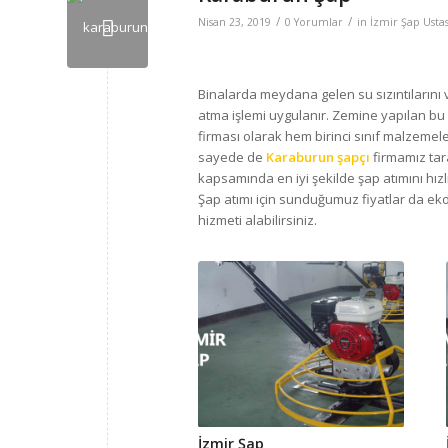
/
/
Nisan 23, 2019
0 Yorumlar
in
İzmir Şap Ustas
Binalarda meydana gelen su sızıntılarını
atma işlemi uygulanır. Zemine yapılan bu iş
firması olarak hem birinci sınıf malzemele
sayede de
Karaburun şapçı
firmamız tar
kapsamında en iyi şekilde şap atımını hızl
Şap atımı için sunduğumuz fiyatlar da ek
hizmeti alabilirsiniz.
İzmir Şap