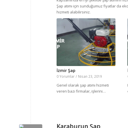
kapsamında en iyi şekilde şap atımını hızl
Şap atımı için sunduğumuz fiyatlar da ek
hizmeti alabilirsiniz.
İzmir Şap
0 Yorumlar
/
Nisan 23, 2019
Genel olarak şap atımı hizmeti
veren bazı firmalar, işlerini…
Karaburun Şap